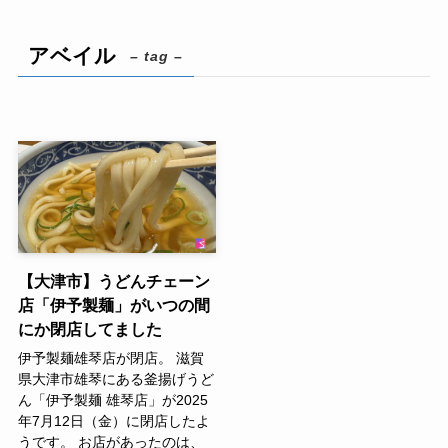
アベイル
– tag –
【大津市】うどんチェーン
店「伊予製麺」がいつの間
にか閉店してました
伊予製麺雄琴店が閉店。 滋賀
県大津市雄琴にある釜揚げうど
ん「伊予製麺 雄琴店」が2025
年7月12日（金）に閉店したよ
うです。 お店があったのは、