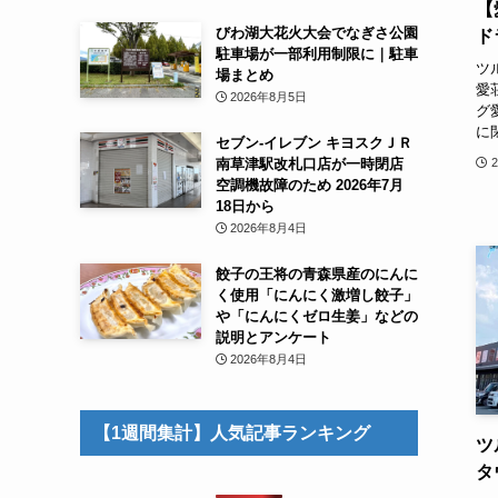
【
びわ湖大花火大会でなぎさ公園
ド
駐車場が一部利用制限に｜駐車
ツ
場まとめ
愛
2026年8月5日
グ
に
セブン-イレブン キヨスクＪＲ
南草津駅改札口店が一時閉店
空調機故障のため 2026年7月
18日から
2026年8月4日
餃子の王将の青森県産のにんに
く使用「にんにく激増し餃子」
や「にんにくゼロ生姜」などの
説明とアンケート
2026年8月4日
【1週間集計】人気記事ランキング
ツ
タ