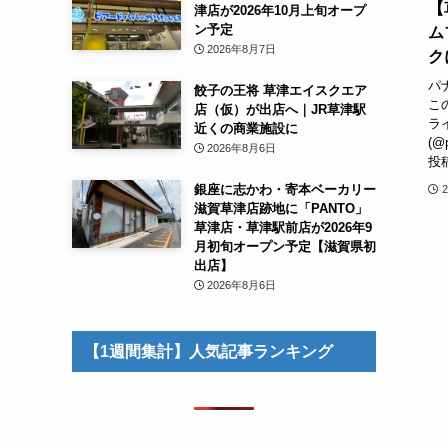
【
津店が2026年10月上旬オープ
ン予定
ム
2026年8月7日
ク
パ
餃子の王将 草津エイスクエア
こ
店（仮）が出店へ｜JR草津駅
ラ
近くの商業施設に
(@
2026年8月6日
投稿
銀座に志かわ・寄本ベーカリー
滋賀草津店跡地に「PANTO」
草津店・草津駅前店が2026年9
月初旬オープン予定【滋賀県初
出店】
2026年8月6日
【1週間集計】人気記事ランキング