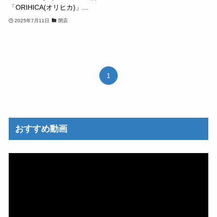
「ORIHICA(オリヒカ)」...
2025年7月11日
閉店
1
おすすめ動画
動
画
プ
レ
ー