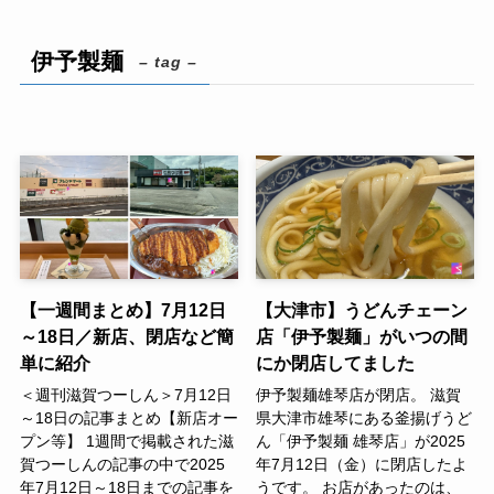
伊予製麺
– tag –
【一週間まとめ】7月12日
【大津市】うどんチェーン
～18日／新店、閉店など簡
店「伊予製麺」がいつの間
単に紹介
にか閉店してました
＜週刊滋賀つーしん＞7月12日
伊予製麺雄琴店が閉店。 滋賀
～18日の記事まとめ【新店オー
県大津市雄琴にある釜揚げうど
プン等】 1週間で掲載された滋
ん「伊予製麺 雄琴店」が2025
賀つーしんの記事の中で2025
年7月12日（金）に閉店したよ
年7月12日～18日までの記事を
うです。 お店があったのは、