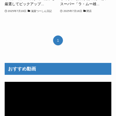
厳選してピックアップ...
スーパー「ラ・ムー雄...
2025年7月19日
滋賀つーしん日記
2025年7月16日
閉店
1
おすすめ動画
動
画
プ
レ
ー