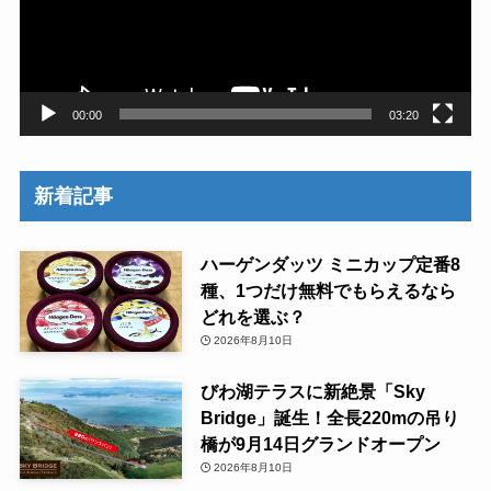
ー
ヤ
ー
00:00
03:20
新着記事
ハーゲンダッツ ミニカップ定番8
種、1つだけ無料でもらえるなら
どれを選ぶ？
2026年8月10日
びわ湖テラスに新絶景「Sky
Bridge」誕生！全長220mの吊り
橋が9月14日グランドオープン
2026年8月10日