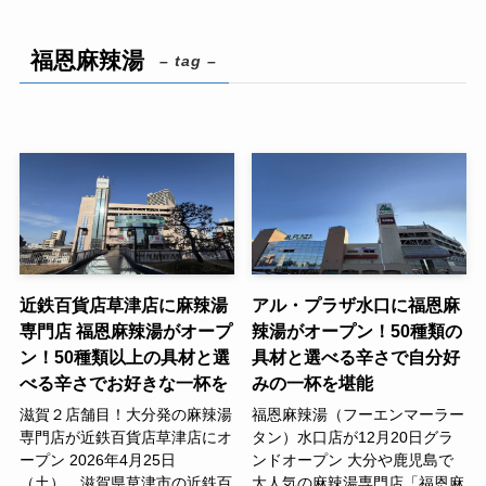
福恩麻辣湯
– tag –
近鉄百貨店草津店に麻辣湯
アル・プラザ水口に福恩麻
専門店 福恩麻辣湯がオープ
辣湯がオープン！50種類の
ン！50種類以上の具材と選
具材と選べる辛さで自分好
べる辛さでお好きな一杯を
みの一杯を堪能
滋賀２店舗目！大分発の麻辣湯
福恩麻辣湯（フーエンマーラー
専門店が近鉄百貨店草津店にオ
タン）水口店が12月20日グラ
ープン 2026年4月25日
ンドオープン 大分や鹿児島で
（土）、滋賀県草津市の近鉄百
大人気の麻辣湯専門店「福恩麻