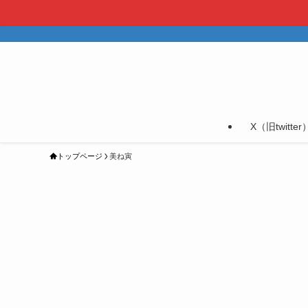
X（旧twitter
トップページ
美ね寅