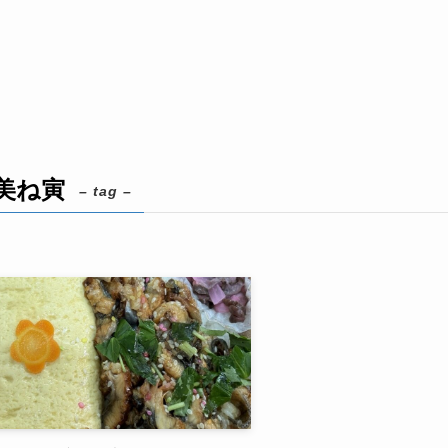
美ね寅
– tag –