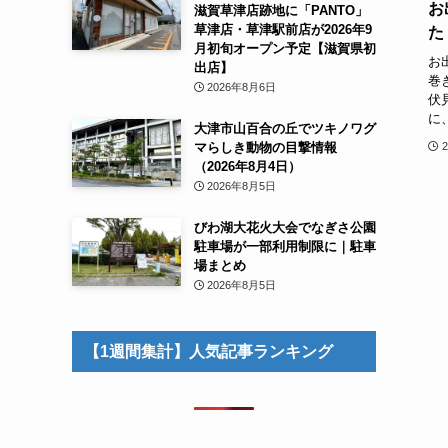
お
滋賀草津店跡地に「PANTO」
草津店・草津駅前店が2026年9
た
月初旬オープン予定【滋賀県初
お
出店】
巻
2026年8月6日
伏
に
大津市山百合の丘でツキノワグ
マらしき動物の目撃情報
（2026年8月4日）
2026年8月5日
びわ湖大花火大会でなぎさ公園
駐車場が一部利用制限に｜駐車
場まとめ
2026年8月5日
【1週間集計】人気記事ランキング