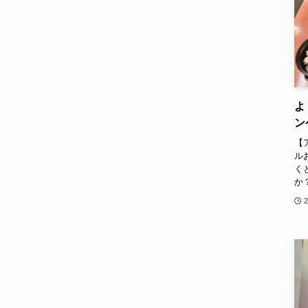
よ
ン
【
ル
く
か