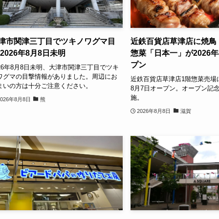
津市関津三丁目でツキノワグマ目
近鉄百貨店草津店に焼鳥
 2026年8月8日未明
惣菜「日本一」が2026年
プン
026年8月8日未明、大津市関津三丁目でツキ
ワグマの目撃情報がありました。周辺にお
近鉄百貨店草津店1階惣菜売場
まいの方は十分ご注意ください。
8月7日オープン。オープン記
施。
2026年8月8日
熊
2026年8月8日
滋賀