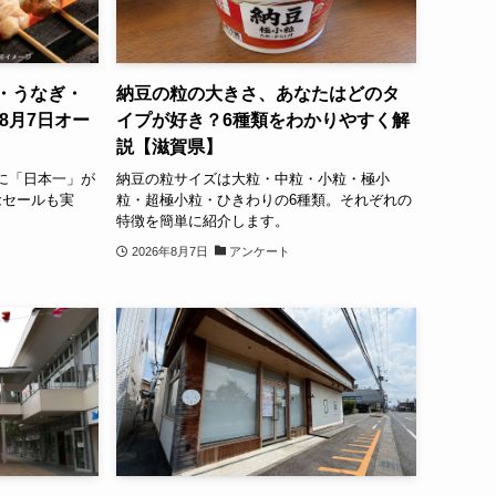
・うなぎ・
納豆の粒の大きさ、あなたはどのタ
8月7日オー
イプが好き？6種類をわかりやすく解
説【滋賀県】
に「日本一」が
納豆の粒サイズは大粒・中粒・小粒・極小
念セールも実
粒・超極小粒・ひきわりの6種類。それぞれの
特徴を簡単に紹介します。
2026年8月7日
アンケート