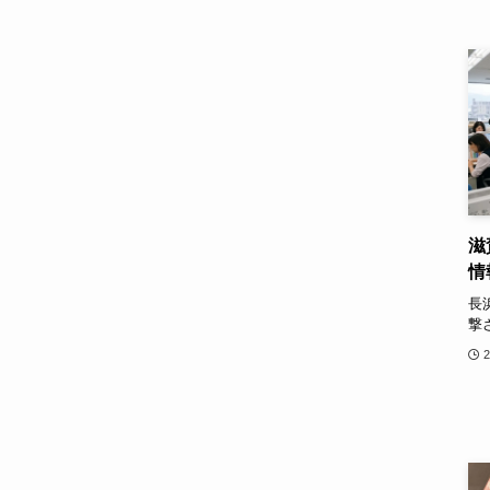
滋
情
長
撃