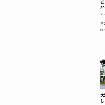
ビ
2
イ
「
予
大
し