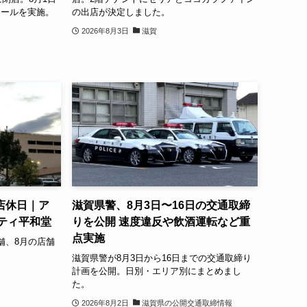
セールを実施。
の出店が決定しました。
2026年8月3日
滋賀
店休日｜ア
滋賀県警、8月3日〜16日の交通取締
ティ平和堂
りを公開 速度違反や飲酒運転など重
点実施
舗、8月の店舗
滋賀県警が8月3日から16日までの交通取締り
計画を公開。日別・エリア別にまとめまし
た。
2026年8月2日
滋賀県の公開交通取締情報