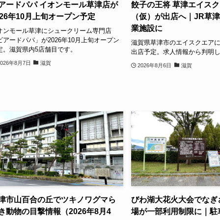
アードパパ イオンモール草津店が
餃子の王将 草津エイス
026年10月上旬オープン予定
（仮）が出店へ｜JR草
業施設に
オンモール草津にシュークリーム専門店
ビアードパパ」が2026年10月上旬オープン
滋賀県草津市のエイスクエア
定。滋賀県内5店舗目です。
出店予定。求人情報から判明
2026年8月7日
滋賀
2026年8月6日
滋賀
津市山百合の丘でツキノワグマら
びわ湖大花火大会でなぎ
き動物の目撃情報（2026年8月4
場が一部利用制限に｜駐