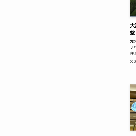
大
撃
2
ノ
住