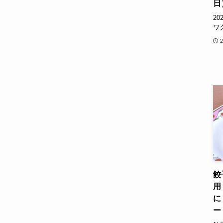
日
2
ワ
餃
用
に
ー