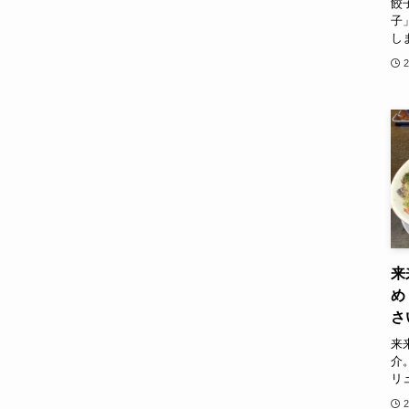
餃
子
し
来
め
さ
来
介
リ