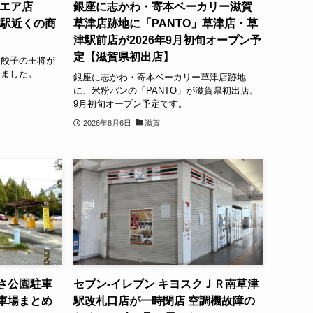
クエア店
銀座に志かわ・寄本ベーカリー滋賀
津駅近くの商
草津店跡地に「PANTO」草津店・草
津駅前店が2026年9月初旬オープン予
定【滋賀県初出店】
に餃子の王将が
しました。
銀座に志かわ・寄本ベーカリー草津店跡地
に、米粉パンの「PANTO」が滋賀県初出店。
9月初旬オープン予定です。
2026年8月6日
滋賀
さ公園駐車
セブン-イレブン キヨスクＪＲ南草津
車場まとめ
駅改札口店が一時閉店 空調機故障の