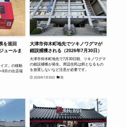
県を巡回
大津市仰木町地先でツキノワグマが
ケジュールま
錯誤捕獲される（2026年7月30日）
大津市仰木町地先で7月30日朝、ツキノワグマ
の錯誤捕獲が発生。周辺住民は餌となるもの
ロイズ」の移動
を放置しないなど注意が必要です。
〜9月の出店場
2026年7月30日
熊