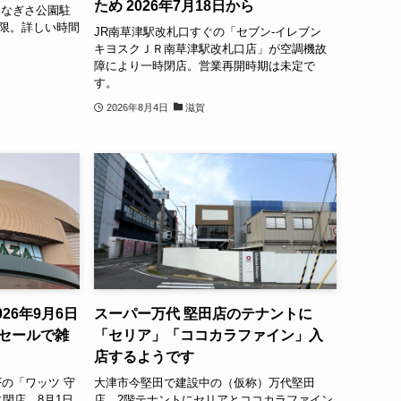
ため 2026年7月18日から
、なぎさ公園駐
制限。詳しい時間
JR南草津駅改札口すぐの「セブン-イレブン
キヨスクＪＲ南草津駅改札口店」が空調機故
障により一時閉店。営業再開時期は未定で
す。
2026年8月4日
滋賀
026年9月6日
スーパー万代 堅田店のテナントに
店セールで雑
「セリア」「ココカラファイン」入
店するようです
Fの「ワッツ 守
大津市今堅田で建設中の（仮称）万代堅田
日に閉店。8月1日
店。2階テナントにセリアとココカラファイン