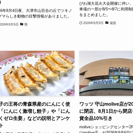
）
びわ湖大花火大会開催に伴い
車場の一部が8/5〜8/7に利用
026年8月4日夜、大津市山百合の丘でツキノ
をまとめました。
グマらしき動物の目撃情報がありました。
2026年8月5日
滋賀
2026年8月5日
熊
子の王将の青森県産のにんにく使
ワッツ 守山molive店が2
「にんにく激増し餃子」や「にん
に閉店、8月1日から閉
くゼロ生姜」などの説明とアンケ
貨全品10%引き
ト
moliveショッピングセンター2
山molive店」が2026年9月6