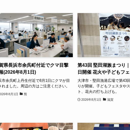
賀県長浜市余呉町付近でクマ目撃
第43回 堅田湖族まつり｜2
報(2026年8月1日)
日開催 花火や子どもフ
浜市余呉町上丹生付近で8月1日にクマが目
大津市・堅田漁港広場で第43
されました。周辺の方はご注意ください。
りが開催。子どもフェスタや
ト、花火の打ち上げも。
2026年8月1日
熊
2026年8月1日
滋賀