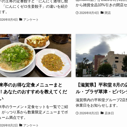
子の王将の定番餃子と「にんにく激増し餃
から雑貨全品10%引きの閉店
」「にんにくゼロ生姜餃子」の違いを紹介
ます。
2026年8月4日
閉店
2026年8月4日
アンケート
来亭のお得な定食メニューまと
【滋賀県】平和堂 8月の
！あなたのおすすめを教えてくだ
ル・プラザ草津・ビバシ
い
滋賀県内の平和堂グループ2店
休業日をお知らせします。
来亭のラーメン＋定食セットを一覧でご紹
。がっつり系から数量限定メニューまでボ
2026年8月2日
店休日
ューム満点です。
2026年8月2日
アンケート