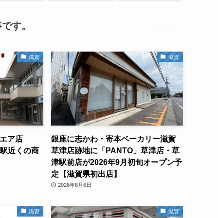
事です。
滋賀
滋賀
クエア店
銀座に志かわ・寄本ベーカリー滋賀
津駅近くの商
草津店跡地に「PANTO」草津店・草
津駅前店が2026年9月初旬オープン予
定【滋賀県初出店】
2026年8月6日
滋賀
滋賀