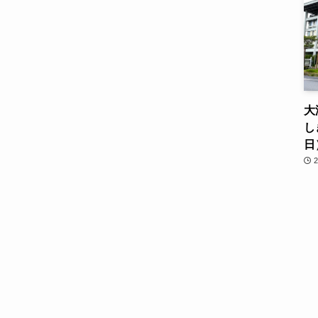
大
し
日