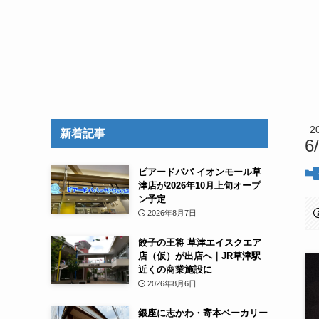
2
新着記事
6
ビアードパパ イオンモール草
津店が2026年10月上旬オープ
ン予定
2026年8月7日
餃子の王将 草津エイスクエア
店（仮）が出店へ｜JR草津駅
近くの商業施設に
2026年8月6日
銀座に志かわ・寄本ベーカリー