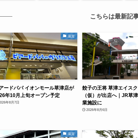
こちらは最新記
滋賀
アードパパ イオンモール草津店が
餃子の王将 草津エイス
026年10月上旬オープン予定
（仮）が出店へ｜JR草
業施設に
2026年8月7日
2026年8月6日
滋賀