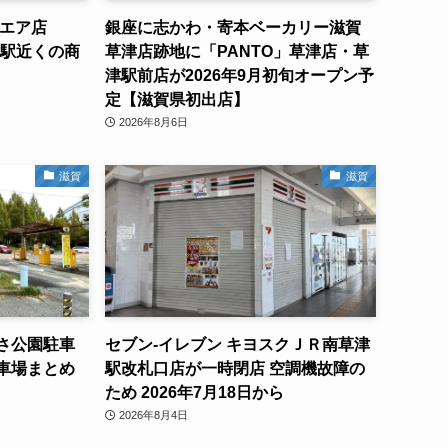
クエア店
銀座に志かわ・寄本ベーカリー滋賀
津駅近くの商
草津店跡地に「PANTO」草津店・草
津駅前店が2026年9月初旬オープン予
定【滋賀県初出店】
2026年8月6日
滋賀
滋賀
さ公園駐車
セブン-イレブン キヨスクＪＲ南草津
車場まとめ
駅改札口店が一時閉店 空調機故障の
ため 2026年7月18日から
2026年8月4日