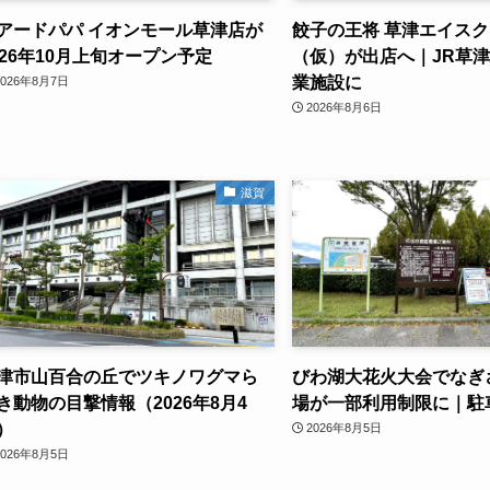
アードパパ イオンモール草津店が
餃子の王将 草津エイス
026年10月上旬オープン予定
（仮）が出店へ｜JR草
業施設に
2026年8月7日
2026年8月6日
滋賀
津市山百合の丘でツキノワグマら
びわ湖大花火大会でなぎ
き動物の目撃情報（2026年8月4
場が一部利用制限に｜駐
）
2026年8月5日
2026年8月5日