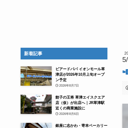
2
新着記事
5
ビアードパパ イオンモール草
津店が2026年10月上旬オープ
ン予定
2026年8月7日
餃子の王将 草津エイスクエア
店（仮）が出店へ｜JR草津駅
近くの商業施設に
2026年8月6日
銀座に志かわ・寄本ベーカリー