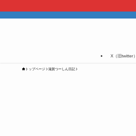
X（旧twitter
トップページ
滋賀つーしん日記