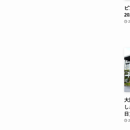
ビ
2
大
し
日