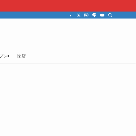
プン
閉店