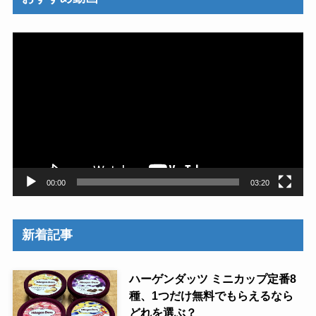
動
画
プ
レ
ー
ヤ
ー
00:00
03:20
新着記事
ハーゲンダッツ ミニカップ定番8
種、1つだけ無料でもらえるなら
どれを選ぶ？