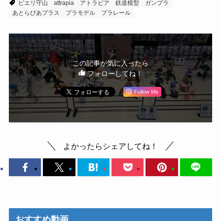
ピエリ守山
attrapia
アトラピア
鉄道模型
ガンプラ
あとらぴあプラス
プラモデル
プラレール
この記事が気に入ったら
フォローしてね！
Follow Me
よかったらシェアしてね！
おすすめ動画