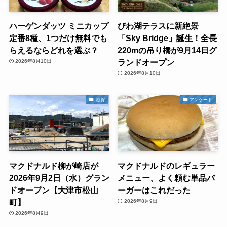
ハーゲンダッツ ミニカップ
びわ湖テラスに新絶景
定番8種、1つだけ無料でも
「Sky Bridge」誕生！全長
らえるならどれを選ぶ？
220mの吊り橋が9月14日グ
ランドオープン
2026年8月10日
2026年8月10日
滋賀
アンケート
マクドナルド柳が崎店が
マクドナルドのレギュラー
2026年9月2日（水）グラン
メニュー、よく頼む単品バ
ドオープン【大津市松山
ーガーはこれだった
町】
2026年8月9日
2026年8月9日