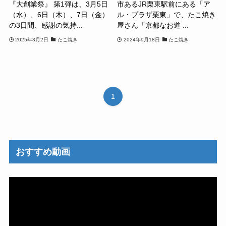
『大創業祭』 第1弾は、3月5日
市あるJR栗東駅前にある「ア
（水）、6日（木）、7日（金）
ル・プラザ栗東」で、たこ焼き
の3日間、感謝の気持...
屋さん「京都なお道 ...
2025年3月2日
たこ焼き
2024年9月18日
たこ焼き
1
おすすめ動画
動
画
プ
レ