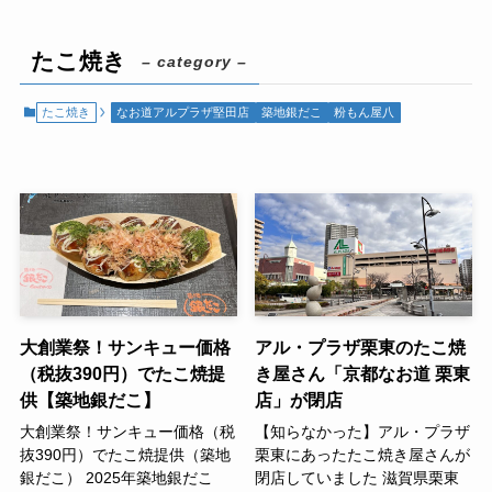
たこ焼き
– category –
たこ焼き
なお道アルプラザ堅田店
築地銀だこ
粉もん屋八
大創業祭！サンキュー価格
アル・プラザ栗東のたこ焼
（税抜390円）でたこ焼提
き屋さん「京都なお道 栗東
供【築地銀だこ】
店」が閉店
大創業祭！サンキュー価格（税
【知らなかった】アル・プラザ
抜390円）でたこ焼提供（築地
栗東にあったたこ焼き屋さんが
銀だこ） 2025年築地銀だこ
閉店していました 滋賀県栗東