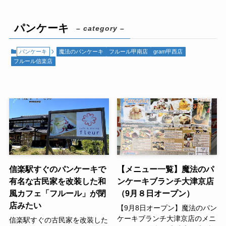
パンケーキ
– category –
パンケーキ
魔法のパンケーキ
フルール甲南店
gram甲西店
フルール信楽店
信楽駅すぐのパンケーキで
【メニュー一覧】魔法のパ
有名な古民家を改装した和
ンケーキブランチ大津京店
風カフェ「フルール」が閉
（9月８日オープン）
店みたい
【9月8日オープン】魔法のパン
ケーキブランチ大津京店のメニ
信楽駅すぐの古民家を改装した