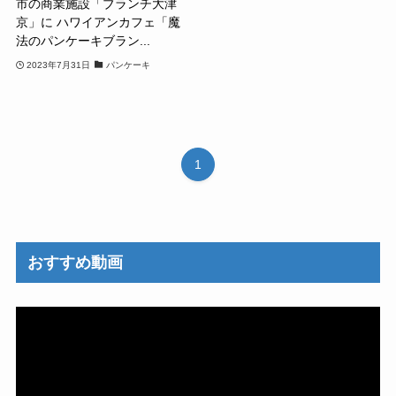
市の商業施設「ブランチ大津
京」に ハワイアンカフェ「魔
法のパンケーキブラン...
2023年7月31日
パンケーキ
1
おすすめ動画
動
画
プ
レ