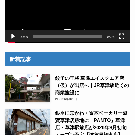
ー
ヤ
ー
00:00
03:20
新着記事
餃子の王将 草津エイスクエア店
（仮）が出店へ｜JR草津駅近くの
商業施設に
2026年8月6日
銀座に志かわ・寄本ベーカリー滋
賀草津店跡地に「PANTO」草津
店・草津駅前店が2026年9月初旬
オープン予定【滋賀県初出店】