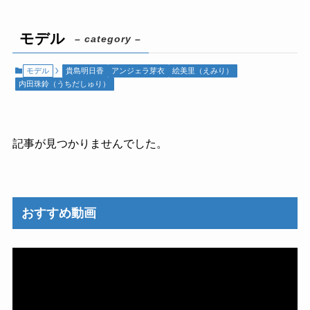
モデル
– category –
モデル
貴島明日香
アンジェラ芽衣
絵美里（えみり）
内田珠鈴（うちだしゅり）
記事が見つかりませんでした。
おすすめ動画
動
画
プ
レ