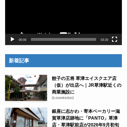
レ
ー
ヤ
ー
00:00
03:20
新着記事
餃子の王将 草津エイスクエア店
（仮）が出店へ｜JR草津駅近くの
商業施設に
2026年8月6日
銀座に志かわ・寄本ベーカリー滋
賀草津店跡地に「PANTO」草津
店・草津駅前店が2026年9月初旬