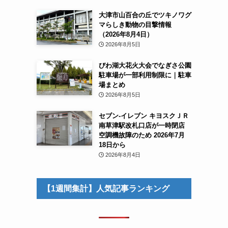
大津市山百合の丘でツキノワグ
マらしき動物の目撃情報
（2026年8月4日）
2026年8月5日
びわ湖大花火大会でなぎさ公園
駐車場が一部利用制限に｜駐車
場まとめ
2026年8月5日
セブン-イレブン キヨスクＪＲ
南草津駅改札口店が一時閉店
空調機故障のため 2026年7月
18日から
2026年8月4日
【1週間集計】人気記事ランキング