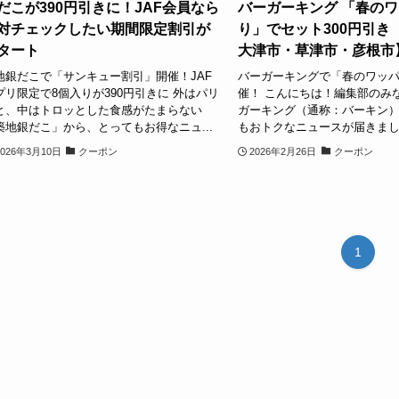
だこが390円引きに！JAF会員なら
バーガーキング 「春の
対チェックしたい期間限定割引が
り」でセット300円引き
タート
大津市・草津市・彦根市
地銀だこで「サンキュー割引」開催！JAF
バーガーキングで「春のワッ
プリ限定で8個入りが390円引きに 外はパリ
催！ こんにちは！編集部のみ
と、中はトロッとした食感がたまらない
ガーキング（通称：バーキン
築地銀だこ」から、とってもお得なニュ...
もおトクなニュースが届きました
2026年3月10日
クーポン
2026年2月26日
クーポン
1