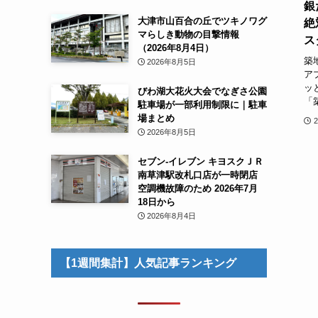
銀
大津市山百合の丘でツキノワグ
絶
マらしき動物の目撃情報
ス
（2026年8月4日）
築
2026年8月5日
ア
ッ
びわ湖大花火大会でなぎさ公園
「
駐車場が一部利用制限に｜駐車
場まとめ
2026年8月5日
セブン-イレブン キヨスクＪＲ
南草津駅改札口店が一時閉店
空調機故障のため 2026年7月
18日から
2026年8月4日
【1週間集計】人気記事ランキング