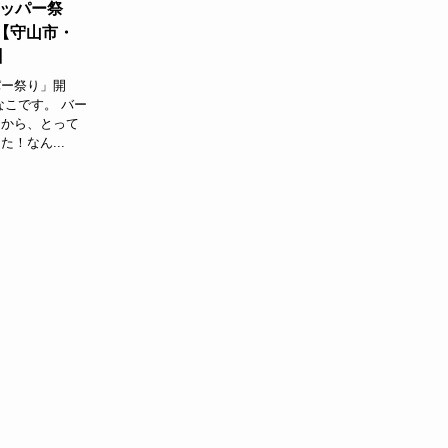
ワッパー祭
 【守山市・
】
パー祭り」開
なこです。 バー
）から、とって
！なん...