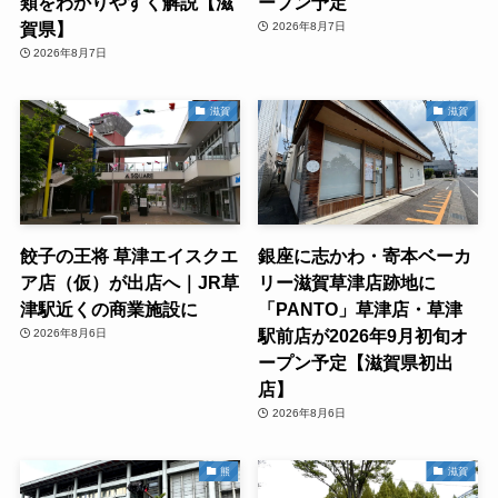
類をわかりやすく解説【滋
ープン予定
賀県】
2026年8月7日
2026年8月7日
滋賀
滋賀
餃子の王将 草津エイスクエ
銀座に志かわ・寄本ベーカ
ア店（仮）が出店へ｜JR草
リー滋賀草津店跡地に
津駅近くの商業施設に
「PANTO」草津店・草津
駅前店が2026年9月初旬オ
2026年8月6日
ープン予定【滋賀県初出
店】
2026年8月6日
熊
滋賀