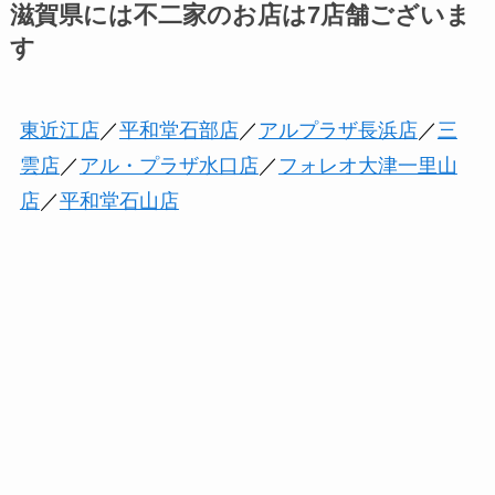
滋賀県には不二家のお店は7店舗ございま
す
東近江店
／
平和堂石部店
／
アルプラザ長浜店
／
三
雲店
／
アル・プラザ水口店
／
フォレオ大津一里山
店
／
平和堂石山店