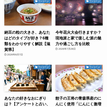
アンケート
アンケート
納豆の粒の大きさ、あなた
今年花火大会行きますか？
はどのタイプが好き？6種
現地派と家で楽しむ派の魅
類をわかりやすく解説【滋
力や過ごし方を比較
賀県】
2026年7月28日
2026年8月7日
アンケート
アンケート
あなたの好きなおにぎり
餃子の王将の青森県産のに
は？【アンケートと占い、
んにく使用「にんにく激増