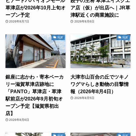
ビアードパパ イオンモール
餃子の王将 草津エイスクエ
草津店が2026年10月上旬オ
ア店（仮）が出店へ｜JR草
ープン予定
津駅近くの商業施設に
2026年8月7日
2026年8月6日
滋賀
滋賀
銀座に志かわ・寄本ベーカ
大津市山百合の丘でツキノ
リー滋賀草津店跡地に
ワグマらしき動物の目撃情
「PANTO」草津店・草津
報（2026年8月4日）
駅前店が2026年9月初旬オ
2026年8月5日
ープン予定【滋賀県初出
店】
2026年8月6日
滋賀
滋賀