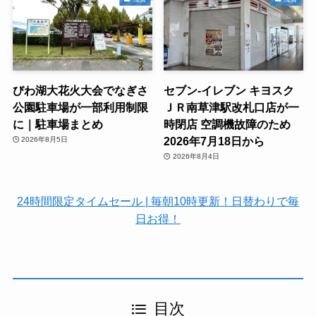
びわ湖大花火大会でなぎさ
セブン-イレブン キヨスク
公園駐車場が一部利用制限
ＪＲ南草津駅改札口店が一
に｜駐車場まとめ
時閉店 空調機故障のため
2026年7月18日から
2026年8月5日
2026年8月4日
24時間限定タイムセール | 毎朝10時更新！日替わりで毎
日お得！
目次