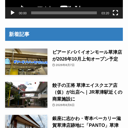
00:00
03:20
新着記事
ビアードパパ イオンモール草津店
が2026年10月上旬オープン予定
2026年8月7日
餃子の王将 草津エイスクエア店
（仮）が出店へ｜JR草津駅近くの
商業施設に
2026年8月6日
銀座に志かわ・寄本ベーカリー滋
賀草津店跡地に「PANTO」草津