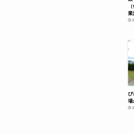
（
業
び
場