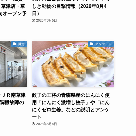
」草津店・草
しき動物の目撃情報（2026年8月4
初旬オープン予
日）
2026年8月5日
滋賀
アンケート
クＪＲ南草津
餃子の王将の青森県産のにんにく使
空調機故障の
用「にんにく激増し餃子」や「にん
にくゼロ生姜」などの説明とアンケ
ート
2026年8月4日