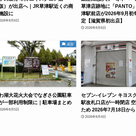
仮）が出店へ｜JR草津駅近くの商
草津店跡地に「PANTO
施設に
津駅前店が2026年9月
定【滋賀県初出店】
2026年8月6日
2026年8月6日
滋賀
わ湖大花火大会でなぎさ公園駐車
セブン-イレブン キヨス
が一部利用制限に｜駐車場まとめ
駅改札口店が一時閉店 
ため 2026年7月18日から
2026年8月5日
2026年8月4日