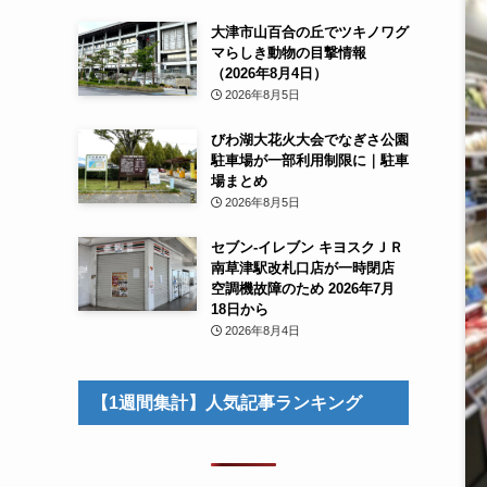
大津市山百合の丘でツキノワグ
マらしき動物の目撃情報
（2026年8月4日）
2026年8月5日
びわ湖大花火大会でなぎさ公園
駐車場が一部利用制限に｜駐車
場まとめ
2026年8月5日
セブン-イレブン キヨスクＪＲ
南草津駅改札口店が一時閉店
空調機故障のため 2026年7月
18日から
2026年8月4日
【1週間集計】人気記事ランキング