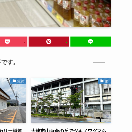
事です。
滋賀
熊
カリー滋賀
大津市山百合の丘でツキノワグマら