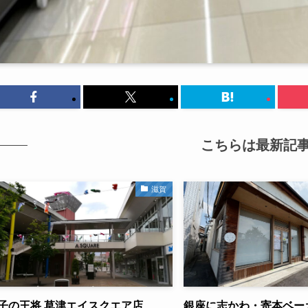
こちらは最新記
滋賀
子の王将 草津エイスクエア店
銀座に志かわ・寄本ベー