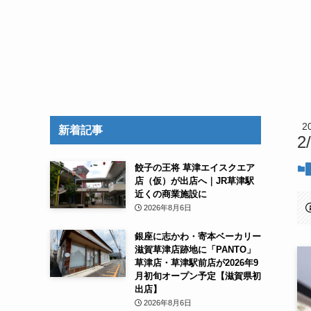
2
新着記事
2
餃子の王将 草津エイスクエア
店（仮）が出店へ｜JR草津駅
近くの商業施設に
2026年8月6日
銀座に志かわ・寄本ベーカリー
滋賀草津店跡地に「PANTO」
草津店・草津駅前店が2026年9
月初旬オープン予定【滋賀県初
出店】
2026年8月6日