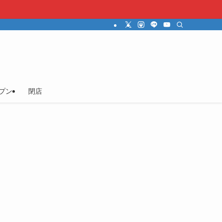
プン
閉店