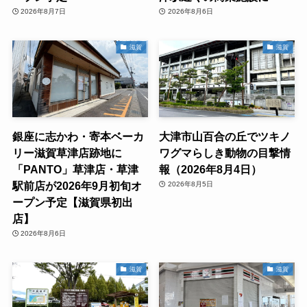
2026年8月7日
2026年8月6日
滋賀
滋賀
銀座に志かわ・寄本ベーカ
大津市山百合の丘でツキノ
リー滋賀草津店跡地に
ワグマらしき動物の目撃情
「PANTO」草津店・草津
報（2026年8月4日）
駅前店が2026年9月初旬オ
2026年8月5日
ープン予定【滋賀県初出
店】
2026年8月6日
滋賀
滋賀