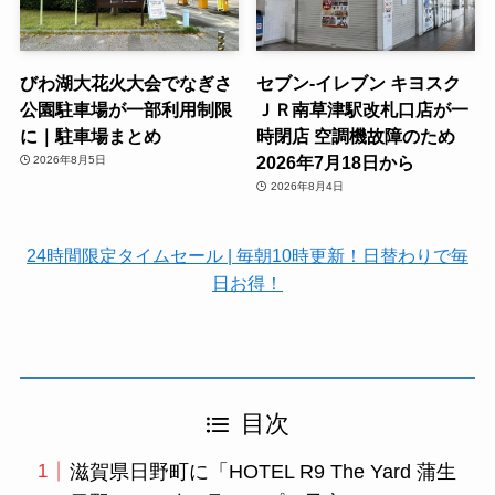
びわ湖大花火大会でなぎさ
セブン-イレブン キヨスク
公園駐車場が一部利用制限
ＪＲ南草津駅改札口店が一
に｜駐車場まとめ
時閉店 空調機故障のため
2026年7月18日から
2026年8月5日
2026年8月4日
24時間限定タイムセール | 毎朝10時更新！日替わりで毎
日お得！
目次
滋賀県日野町に「HOTEL R9 The Yard 蒲生