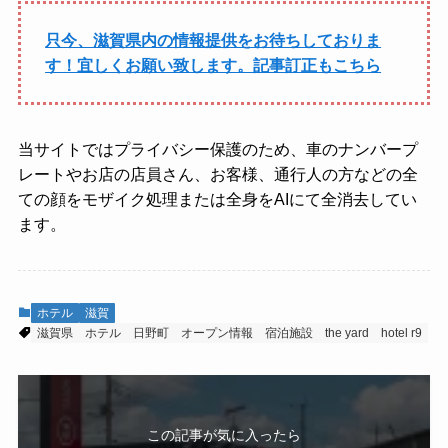
只今、滋賀県内の情報提供をお待ちしておりま
す！宜しくお願い致します。記事訂正もこちら
当サイトではプライバシー保護のため、車のナンバープ
レートやお店の店員さん、お客様、通行人の方などの全
ての顔をモザイク処理または全身をAIにて全消去してい
ます。
ホテル
滋賀
滋賀県
ホテル
日野町
オープン情報
宿泊施設
the yard
hotel r9
この記事が気に入ったら