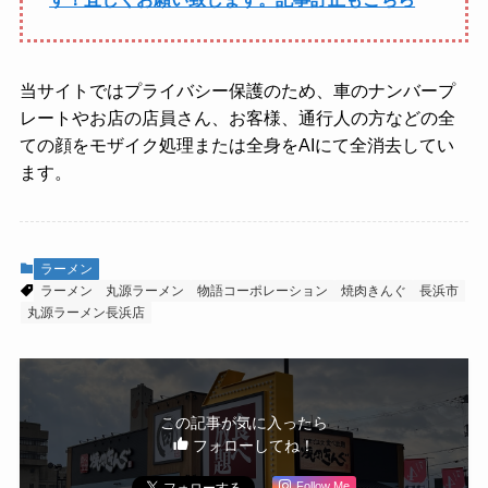
当サイトではプライバシー保護のため、車のナンバープ
レートやお店の店員さん、お客様、通行人の方などの全
ての顔をモザイク処理または全身をAIにて全消去してい
ます。
ラーメン
ラーメン
丸源ラーメン
物語コーポレーション
焼肉きんぐ
長浜市
丸源ラーメン長浜店
この記事が気に入ったら
フォローしてね！
Follow Me