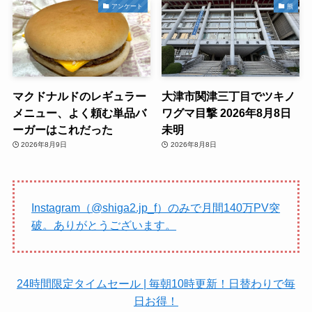
アンケート
熊
マクドナルドのレギュラー
大津市関津三丁目でツキノ
メニュー、よく頼む単品バ
ワグマ目撃 2026年8月8日
ーガーはこれだった
未明
2026年8月9日
2026年8月8日
Instagram（@shiga2.jp_f）のみで月間140万PV突
破。ありがとうございます。
24時間限定タイムセール | 毎朝10時更新！日替わりで毎
日お得！