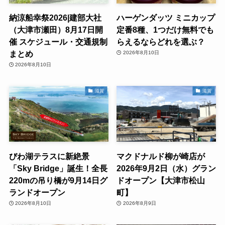
納涼船幸祭2026|建部大社
ハーゲンダッツ ミニカップ
（大津市瀬田）8月17日開
定番8種、1つだけ無料でも
催 スケジュール・交通規制
らえるならどれを選ぶ？
まとめ
2026年8月10日
2026年8月10日
滋賀
滋賀
びわ湖テラスに新絶景
マクドナルド柳が崎店が
「Sky Bridge」誕生！全長
2026年9月2日（水）グラン
220mの吊り橋が9月14日グ
ドオープン【大津市松山
ランドオープン
町】
2026年8月10日
2026年8月9日