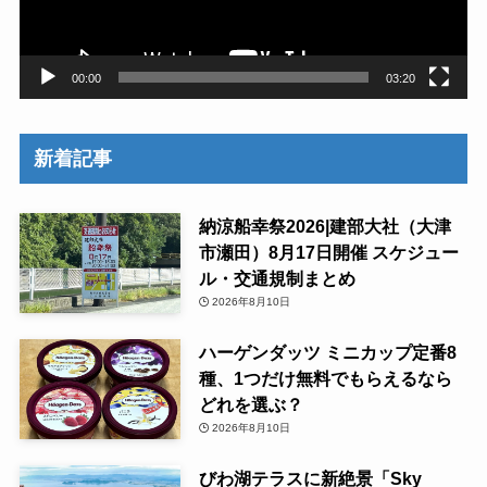
ー
00:00
03:20
新着記事
納涼船幸祭2026|建部大社（大津
市瀬田）8月17日開催 スケジュー
ル・交通規制まとめ
2026年8月10日
ハーゲンダッツ ミニカップ定番8
種、1つだけ無料でもらえるなら
どれを選ぶ？
2026年8月10日
びわ湖テラスに新絶景「Sky