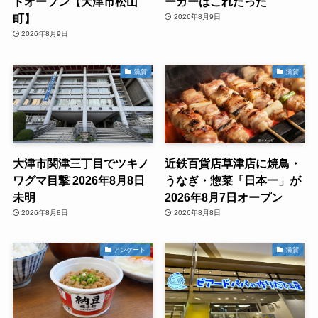
ドオープン【大津市松山
ーガーはこれだった
町】
2026年8月9日
2026年8月9日
滋賀
滋賀
大津市関津三丁目でツキノ
近鉄百貨店草津店に焼鳥・
ワグマ目撃 2026年8月8日
うなぎ・惣菜「日本一」が
未明
2026年8月7日オープン
2026年8月8日
2026年8月8日
アンケート
滋賀