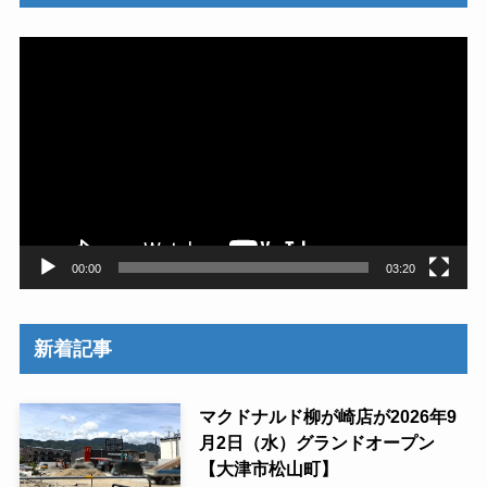
動
画
プ
レ
ー
ヤ
ー
00:00
03:20
新着記事
マクドナルド柳が崎店が2026年9
月2日（水）グランドオープン
【大津市松山町】