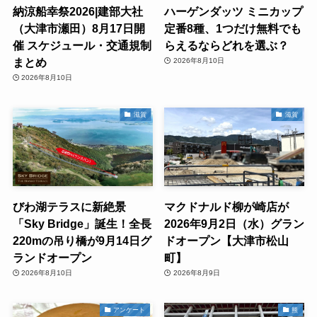
納涼船幸祭2026|建部大社
ハーゲンダッツ ミニカップ
（大津市瀬田）8月17日開
定番8種、1つだけ無料でも
催 スケジュール・交通規制
らえるならどれを選ぶ？
まとめ
2026年8月10日
2026年8月10日
滋賀
滋賀
びわ湖テラスに新絶景
マクドナルド柳が崎店が
「Sky Bridge」誕生！全長
2026年9月2日（水）グラン
220mの吊り橋が9月14日グ
ドオープン【大津市松山
ランドオープン
町】
2026年8月10日
2026年8月9日
アンケート
熊