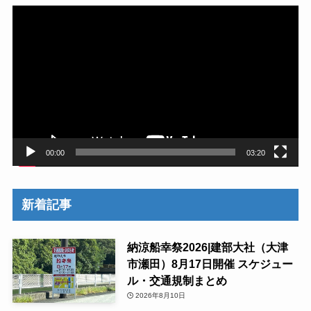
動
画
プ
レ
ー
ヤ
ー
00:00
03:20
新着記事
納涼船幸祭2026|建部大社（大津
市瀬田）8月17日開催 スケジュー
ル・交通規制まとめ
2026年8月10日