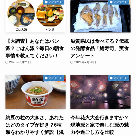
アンケート
アンケート
【大調査】あなたはパン
滋賀県民は食べてる？伝統
派？ごはん派？毎日の朝食
の発酵食品「鮒寿司」実食
事情を教えてください！
アンケート
2026年7月21日
2026年7月20日
アンケート
アンケート
納豆の粒の大きさ、あなた
今年花火大会行きますか？
はどのタイプが好き？6種
現地派と家で楽しむ派の魅
類をわかりやすく解説【滋
力や過ごし方を比較