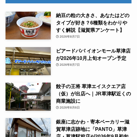
納豆の粒の大きさ、あなたはどの
タイプが好き？6種類をわかりや
すく解説【滋賀県アンケート】
2026年8月7日
ビアードパパ イオンモール草津店
が2026年10月上旬オープン予定
2026年8月7日
餃子の王将 草津エイスクエア店
（仮）が出店へ｜JR草津駅近くの
商業施設に
2026年8月6日
銀座に志かわ・寄本ベーカリー滋
賀草津店跡地に「PANTO」草津
店・草津駅前店が2026年9月初旬