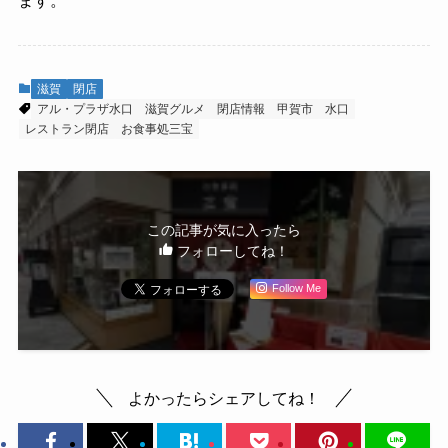
ます。
滋賀
閉店
アル・プラザ水口
滋賀グルメ
閉店情報
甲賀市
水口
レストラン閉店
お食事処三宝
この記事が気に入ったら
フォローしてね！
Follow Me
よかったらシェアしてね！