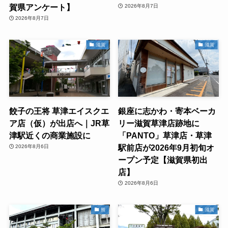
賀県アンケート】
2026年8月7日
2026年8月7日
滋賀
滋賀
餃子の王将 草津エイスクエ
銀座に志かわ・寄本ベーカ
ア店（仮）が出店へ｜JR草
リー滋賀草津店跡地に
津駅近くの商業施設に
「PANTO」草津店・草津
駅前店が2026年9月初旬オ
2026年8月6日
ープン予定【滋賀県初出
店】
2026年8月6日
熊
滋賀