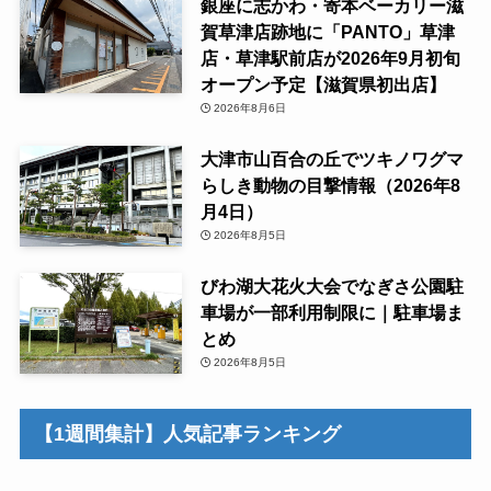
銀座に志かわ・寄本ベーカリー滋
賀草津店跡地に「PANTO」草津
店・草津駅前店が2026年9月初旬
オープン予定【滋賀県初出店】
2026年8月6日
大津市山百合の丘でツキノワグマ
らしき動物の目撃情報（2026年8
月4日）
2026年8月5日
びわ湖大花火大会でなぎさ公園駐
車場が一部利用制限に｜駐車場ま
とめ
2026年8月5日
【1週間集計】人気記事ランキング