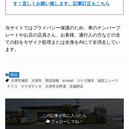
す！宜しくお願い致します。記事訂正もこちら
当サイトではプライバシー保護のため、車のナンバープ
レートやお店の店員さん、お客様、通行人の方などの全
ての顔をモザイク処理または全身をAIにて全消去してい
ます。
閉店
大津市瀬田
大津市
閉店情報
ecoeat
コナズ珈琲
滋賀ニュース
ナフコ
ヤマダデンキ
大津市玉野浦
店舗閉店
この記事が気に入ったら
フォローしてね！