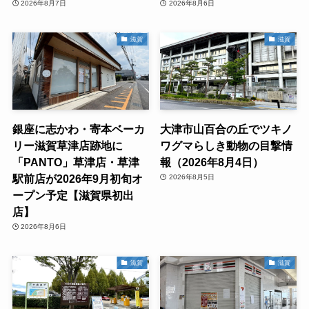
2026年8月7日
2026年8月6日
滋賀
滋賀
銀座に志かわ・寄本ベーカ
大津市山百合の丘でツキノ
リー滋賀草津店跡地に
ワグマらしき動物の目撃情
「PANTO」草津店・草津
報（2026年8月4日）
駅前店が2026年9月初旬オ
2026年8月5日
ープン予定【滋賀県初出
店】
2026年8月6日
滋賀
滋賀