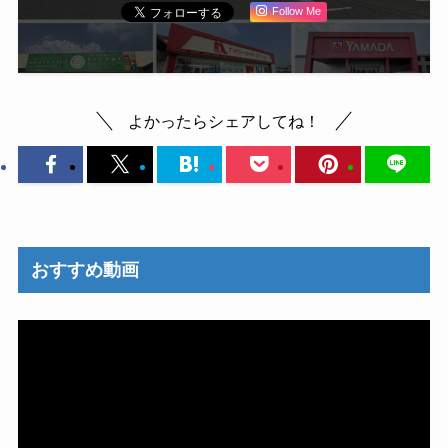
Follow Me
よかったらシェアしてね！
おすすめ動画
動
画
プ
レ
ー