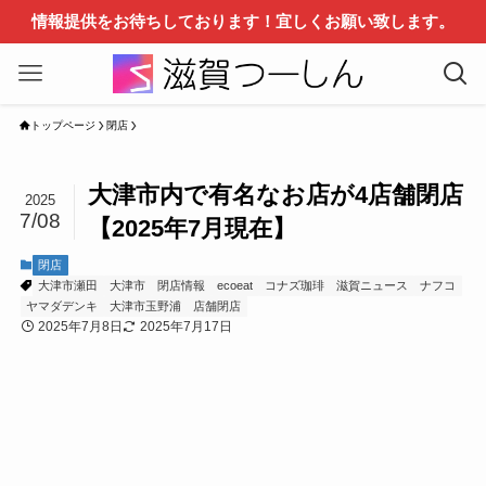
情報提供をお待ちしております！宜しくお願い致します。
トップページ
閉店
大津市内で有名なお店が4店舗閉店
2025
7/08
【2025年7月現在】
閉店
大津市瀬田
大津市
閉店情報
ecoeat
コナズ珈琲
滋賀ニュース
ナフコ
ヤマダデンキ
大津市玉野浦
店舗閉店
2025年7月8日
2025年7月17日