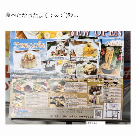
食べたかったよ (´；ω；`)ｳｯ…