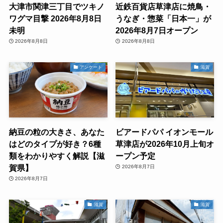
大津市関津三丁目でツキノ
近鉄百貨店草津店に焼鳥・
ワグマ目撃 2026年8月8日
うなぎ・惣菜「日本一」が
未明
2026年8月7日オープン
2026年8月8日
2026年8月8日
アンケート
滋賀
納豆の粒の大きさ、あなた
ビアードパパ イオンモール
はどのタイプが好き？6種
草津店が2026年10月上旬オ
類をわかりやすく解説【滋
ープン予定
賀県】
2026年8月7日
2026年8月7日
滋賀
滋賀