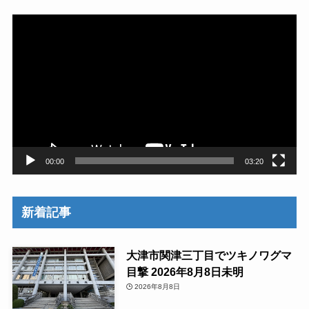
動
画
プ
レ
ー
ヤ
ー
00:00
03:20
新着記事
大津市関津三丁目でツキノワグマ
目撃 2026年8月8日未明
2026年8月8日