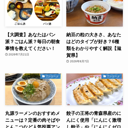
【大調査】あなたはパン
納豆の粒の大きさ、あなた
派？ごはん派？毎日の朝食
はどのタイプが好き？6種
事情を教えてください！
類をわかりやすく解説【滋
賀県】
2026年7月21日
2026年8月7日
アンケート
アンケート
丸源ラーメンのおすすめメ
餃子の王将の青森県産のに
ニューは？定番の肉そばや
んにく使用「にんにく激増
とんこつなど人気投票アン
し餃子」や「にんにくゼロ