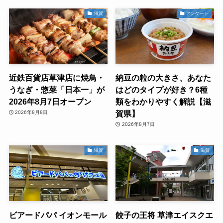
滋賀
アンケート
近鉄百貨店草津店に焼鳥・
納豆の粒の大きさ、あなた
うなぎ・惣菜「日本一」が
はどのタイプが好き？6種
2026年8月7日オープン
類をわかりやすく解説【滋
賀県】
2026年8月8日
2026年8月7日
滋賀
滋賀
ビアードパパ イオンモール
餃子の王将 草津エイスクエ