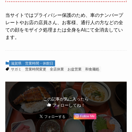
当サイトではプライバシー保護のため、車のナンバープ
レートやお店の店員さん、お客様、通行人の方などの全
ての顔をモザイク処理または全身をAIにて全消去してい
ます。
滋賀県
営業時間・休館日
サガミ
営業時間変更
全店休業
お盆営業
和食麺処
この記事が気に入ったら
フォローしてね！
Follow Me