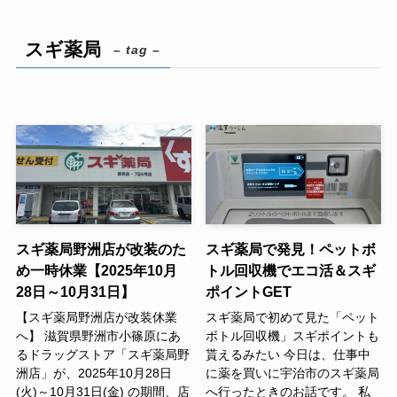
スギ薬局
– tag –
スギ薬局野洲店が改装のた
スギ薬局で発見！ペットボ
め一時休業【2025年10月
トル回収機でエコ活＆スギ
28日～10月31日】
ポイントGET
【スギ薬局野洲店が改装休業
スギ薬局で初めて見た「ペット
へ】 滋賀県野洲市小篠原にあ
ボトル回収機」スギポイントも
るドラッグストア「スギ薬局野
貰えるみたい 今日は、仕事中
洲店」が、2025年10月28日
に薬を買いに宇治市のスギ薬局
(火)～10月31日(金) の期間、店
へ行ったときのお話です。 私