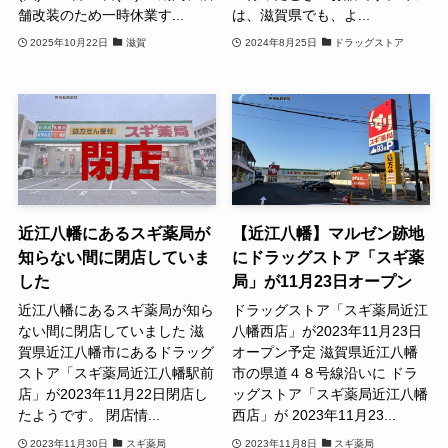
舗改装のため一時休業す...
は、滋賀県でも、よ...
2025年10月22日
滋賀
2024年8月25日
ドラッグストア
近江八幡にあるスギ薬局が
【近江八幡】マルゼン跡地
知らない間に閉店していま
にドラッグストア「スギ薬
した
局」が11月23日オープン
近江八幡にあるスギ薬局が知ら
ドラッグストア「スギ薬局近江
ない間に閉店していました 滋
八幡西店」が2023年11月23日
賀県近江八幡市にあるドラッグ
オープン予定 滋賀県近江八幡
ストア「スギ薬局近江八幡駅前
市の県道４８号線沿いに ドラ
店」が2023年11月22日閉店し
ッグストア「スギ薬局近江八幡
たようです。 閉店情...
西店」が 2023年11月23...
2023年11月30日
スギ薬局
2023年11月8日
スギ薬局