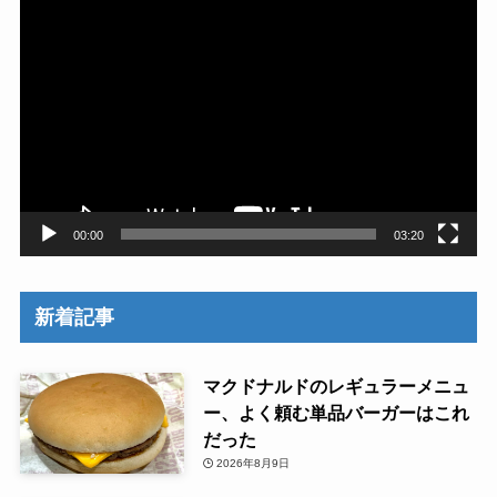
動
画
プ
レ
ー
ヤ
ー
00:00
03:20
新着記事
マクドナルドのレギュラーメニュ
ー、よく頼む単品バーガーはこれ
だった
2026年8月9日