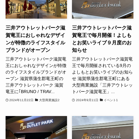
三井アウトレットパーク滋
三井アウトレットパーク滋
賀竜王におしゃれなデザイ
賀竜王で毎月開催！よしも
ンが特徴のライフスタイル
とお笑いライブ９月度のお
ブランドがオープン
知らせ
三井アウトレットパーク滋賀竜
三井アウトレットパーク滋賀竜
王におしゃれなデザインが特徴
王で毎月開催されている9月の
のライフスタイルブランドがオ
よしもとお笑いライブのお知ら
ープン 滋賀県蒲生郡竜王町の
せ 滋賀県蒲生郡竜王町にある
三井アウトレットパーク 滋賀
大型商業施設「三井アウトレッ
竜王に｢BRUNO / TRAV...
トパーク滋賀竜王」...
2024年11月22日
大型商業施設2
2024年9月11日
イベント1