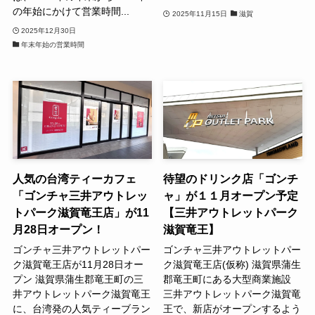
の年始にかけて営業時間...
2025年11月15日
滋賀
2025年12月30日
年末年始の営業時間
人気の台湾ティーカフェ
待望のドリンク店「ゴンチ
「ゴンチャ三井アウトレッ
ャ」が１１月オープン予定
トパーク滋賀竜王店」が11
【三井アウトレットパーク
月28日オープン！
滋賀竜王】
ゴンチャ三井アウトレットパー
ゴンチャ三井アウトレットパー
ク滋賀竜王店が11月28日オー
ク滋賀竜王店(仮称) 滋賀県蒲生
プン 滋賀県蒲生郡竜王町の三
郡竜王町にある大型商業施設
井アウトレットパーク滋賀竜王
三井アウトレットパーク滋賀竜
に、台湾発の人気ティーブラン
王で、新店がオープンするよう