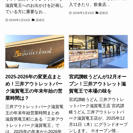
入できたり、飲食店...
滋賀竜王へのお出かけを計画し
ている方に重要なお...
2026年1月10日
店休日
2026年1月24日
店休日
2025-2026年の変更点まと
宮武讃岐うどんが12月オー
め！三井アウトレットパー
プン！三井アウトレット滋
ク滋賀竜王の年末年始の営
賀竜王で本場の味を
業時間は？
宮武讃岐うどん 三井アウトレ
ットパーク滋賀竜王店 宮武讃
三井アウトレットパーク滋賀竜
岐うどん 三井アウトレットパ
王の年末年始営業時間まとめ
ーク滋賀竜王店が、2025年12
滋賀県竜王町にある「三井アウ
月11日（木）にグランドオープ
トレットパーク滋賀竜王」で
ンします。 ※オープン情...
は、2025年の年末から2026年