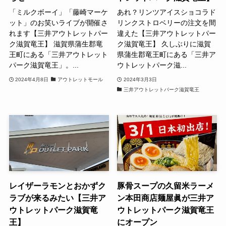
「ミルクボーイ」「藤崎マーケ
あれ？リンツアイスショコラド
ット」のお笑いライブが開催さ
リンクストロベリーの注文を間
れます【三井アウトレットパー
違えた【三井アウトレットパー
ク滋賀竜王】 滋賀県蒲生郡竜
ク滋賀竜王】 久しぶりに滋賀
王町にある「三井アウトレット
県蒲生郡竜王町にある「三井ア
パーク滋賀竜王」。...
ウトレットパーク滋...
2024年4月8日
アウトレットモール
2024年3月3日
三井アウトレットパーク滋賀竜王
レイザーラモンとおかずク
豚骨スープの久留米ラーメ
ラブが来るみたい【三井ア
ン本田商店麺屋眞が三井ア
ウトレットパーク滋賀竜
ウトレットパーク滋賀竜王
王】
にオープン