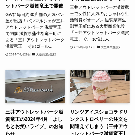
ットパーク滋賀竜王で開催
三井アウトレットパーク滋賀竜
王で女性に人気のおしゃれな生
GWに毎日約30店舗の人気パン
活雑貨がオープン 滋賀県蒲生
屋が出店！パンマルシェが三井
郡竜王町にある大型商業施設
アウトレットパーク 滋賀竜王
「三井アウトレットパーク滋賀
で開催 滋賀県蒲生郡竜王町に
竜王」で、 女性に人...
ある「三井アウトレットパーク
滋賀竜王」 そのゴール...
2024年4月17日
大型商業施設2
2024年4月29日
大型商業施設2
三井アウトレットパーク滋
リンツアイスショコラドリ
賀竜王の2024年4月「よし
ンクストロベリーの注文を
もとお笑いライブ」のお知
間違えてしまう【三井アウ
らせ
トレットパーク滋賀竜王】