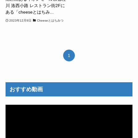
川 洛西小路 レストラン街2Fに
ある「cheeseとはちみ...
2023年12月9日
Cheeseとはちみつ
1
おすすめ動画
動
画
プ
レ