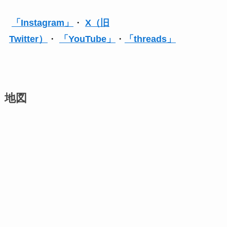
「Instagram」
・
X（旧
Twitter）
・
「YouTube」
・
「threads」
地図