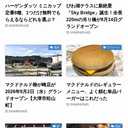
ハーゲンダッツ ミニカップ
びわ湖テラスに新絶景
定番8種、1つだけ無料でも
「Sky Bridge」誕生！全長
らえるならどれを選ぶ？
220mの吊り橋が9月14日グ
ランドオープン
2026年8月10日
2026年8月10日
滋賀
アンケート
マクドナルド柳が崎店が
マクドナルドのレギュラー
2026年9月2日（水）グラン
メニュー、よく頼む単品バ
ドオープン【大津市松山
ーガーはこれだった
町】
2026年8月9日
2026年8月9日
熊
滋賀