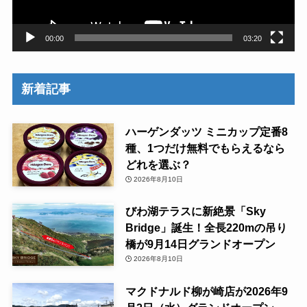
ー
00:00
03:20
新着記事
ハーゲンダッツ ミニカップ定番8
種、1つだけ無料でもらえるなら
どれを選ぶ？
2026年8月10日
びわ湖テラスに新絶景「Sky
Bridge」誕生！全長220mの吊り
橋が9月14日グランドオープン
2026年8月10日
マクドナルド柳が崎店が2026年9