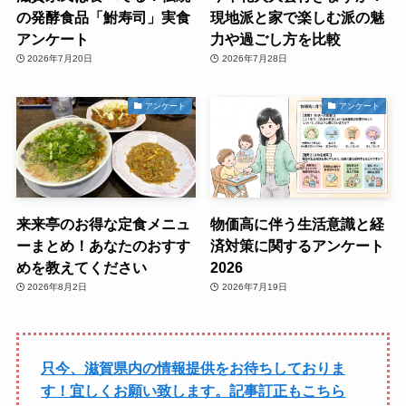
の発酵食品「鮒寿司」実食
現地派と家で楽しむ派の魅
アンケート
力や過ごし方を比較
2026年7月20日
2026年7月28日
アンケート
アンケート
来来亭のお得な定食メニュ
物価高に伴う生活意識と経
ーまとめ！あなたのおすす
済対策に関するアンケート
めを教えてください
2026
2026年8月2日
2026年7月19日
只今、滋賀県内の情報提供をお待ちしておりま
す！宜しくお願い致します。記事訂正もこちら