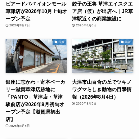
ビアードパパ イオンモール
餃子の王将 草津エイスクエ
草津店が2026年10月上旬オ
ア店（仮）が出店へ｜JR草
ープン予定
津駅近くの商業施設に
2026年8月7日
2026年8月6日
滋賀
滋賀
銀座に志かわ・寄本ベーカ
大津市山百合の丘でツキノ
リー滋賀草津店跡地に
ワグマらしき動物の目撃情
「PANTO」草津店・草津
報（2026年8月4日）
駅前店が2026年9月初旬オ
2026年8月5日
ープン予定【滋賀県初出
店】
2026年8月6日