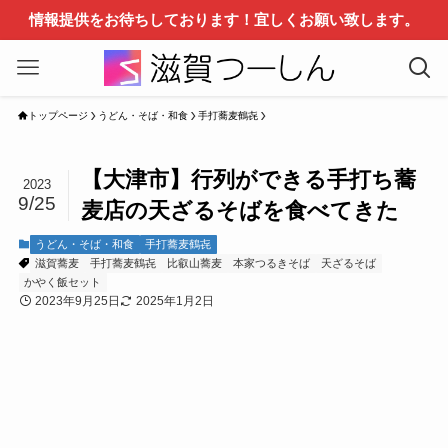
情報提供をお待ちしております！宜しくお願い致します。
トップページ
うどん・そば・和食
手打蕎麦鶴㐂
【大津市】行列ができる手打ち蕎
2023
9/25
麦店の天ざるそばを食べてきた
うどん・そば・和食
手打蕎麦鶴㐂
滋賀蕎麦
手打蕎麦鶴㐂
比叡山蕎麦
本家つるきそば
天ざるそば
かやく飯セット
2023年9月25日
2025年1月2日