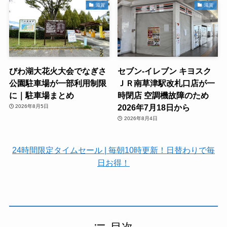
滋賀
滋賀
びわ湖大花火大会でなぎさ
セブン-イレブン キヨスク
公園駐車場が一部利用制限
ＪＲ南草津駅改札口店が一
に｜駐車場まとめ
時閉店 空調機故障のため
2026年7月18日から
2026年8月5日
2026年8月4日
24時間限定タイムセール | 毎朝10時更新！日替わりで毎
日お得！