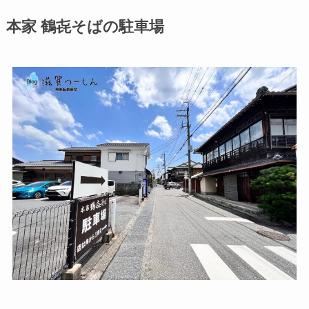
本家 鶴㐂そばの駐車場