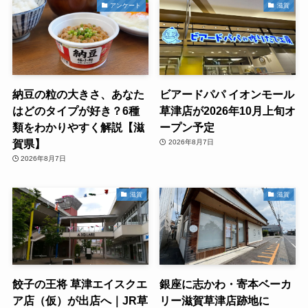
アンケート
滋賀
納豆の粒の大きさ、あなた
ビアードパパ イオンモール
はどのタイプが好き？6種
草津店が2026年10月上旬オ
類をわかりやすく解説【滋
ープン予定
賀県】
2026年8月7日
2026年8月7日
滋賀
滋賀
餃子の王将 草津エイスクエ
銀座に志かわ・寄本ベーカ
ア店（仮）が出店へ｜JR草
リー滋賀草津店跡地に