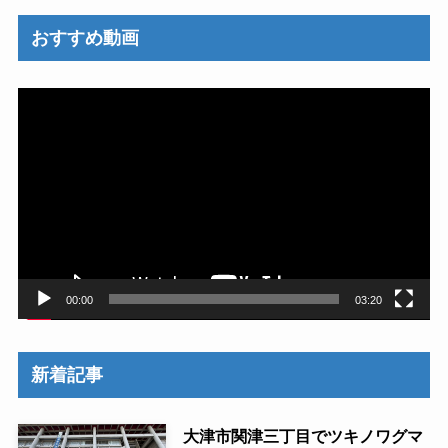
おすすめ動画
動
画
プ
レ
ー
ヤ
ー
00:00
03:20
新着記事
大津市関津三丁目でツキノワグマ