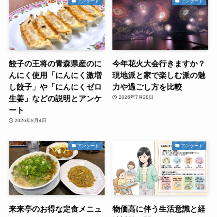
アンケート
アンケート
餃子の王将の青森県産のに
今年花火大会行きますか？
んにく使用「にんにく激増
現地派と家で楽しむ派の魅
し餃子」や「にんにくゼロ
力や過ごし方を比較
生姜」などの説明とアンケ
2026年7月28日
ート
2026年8月4日
アンケート
アンケート
来来亭のお得な定食メニュ
物価高に伴う生活意識と経