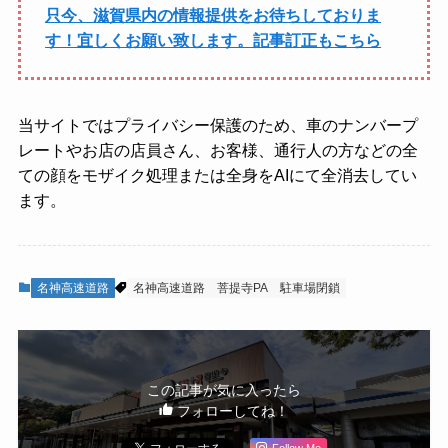
只今、滋賀県内の情報提供をお待ちしておりま
す！宜しくお願い致します。記事訂正もこちら
当サイトではプライバシー保護のため、車のナンバープ
レートやお店の店員さん、お客様、通行人の方などの全
ての顔をモザイク処理または全身をAIにて全消去してい
ます。
名神高速道路
名神高速道路
菩提寺PA
駐車場閉鎖
この記事が気に入ったら
フォローしてね！
Follow Me