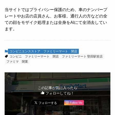
当サイトではプライバシー保護のため、車のナンバープ
レートやお店の店員さん、お客様、通行人の方などの全
ての顔をモザイク処理または全身をAIにて全消去してい
ます。
コンビニエンスストア
ファミリーマート
閉店
コンビニ
ファミリーマート
閉店
ファミリーマート 堅田駅前店
ファミマ
閉業
この記事が気に入ったら
フォローしてね！
Follow Me