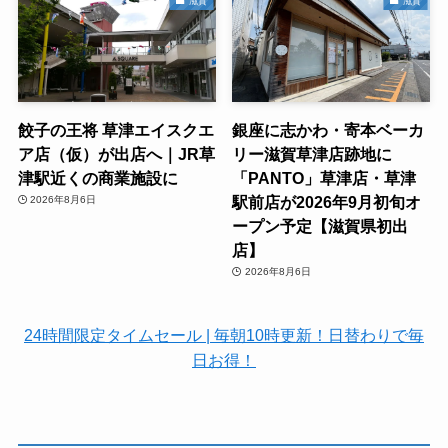
滋賀
滋賀
餃子の王将 草津エイスクエ
銀座に志かわ・寄本ベーカ
ア店（仮）が出店へ｜JR草
リー滋賀草津店跡地に
津駅近くの商業施設に
「PANTO」草津店・草津
駅前店が2026年9月初旬オ
2026年8月6日
ープン予定【滋賀県初出
店】
2026年8月6日
24時間限定タイムセール | 毎朝10時更新！日替わりで毎
日お得！