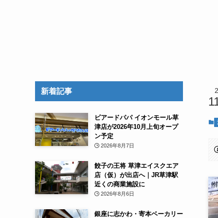
新着記事
1
ビアードパパ イオンモール草
津店が2026年10月上旬オープ
ン予定
2026年8月7日
餃子の王将 草津エイスクエア
店（仮）が出店へ｜JR草津駅
近くの商業施設に
2026年8月6日
銀座に志かわ・寄本ベーカリー