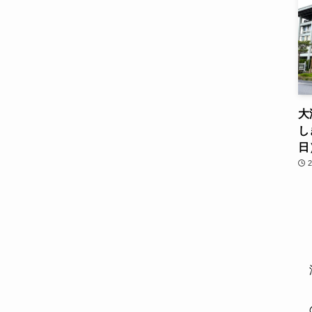
大
し
日