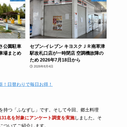
さ公園駐車
セブン-イレブン キヨスクＪＲ南草津
車場まとめ
駅改札口店が一時閉店 空調機故障の
ため 2026年7月18日から
2026年8月4日
時更新！日替わりで毎日お得！
を持つ「ふなずし」です。そして今回、郷土料理
131名を対象にアンケート調査を実施
しました。そ
についてご紹介します。