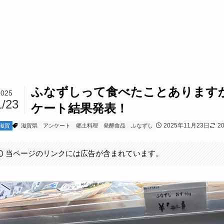
ふなずしって食べたことあります
2025
1/23
ケート結果発表！
2025年11月23日
2
滋賀
滋賀県
アンケート
郷土料理
発酵食品
ふなずし
当ページのリンクには広告が含まれています。