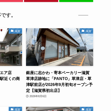
事です。
滋賀
滋賀
クエア店
銀座に志かわ・寄本ベーカリー滋賀
津駅近くの商
草津店跡地に「PANTO」草津店・草
津駅前店が2026年9月初旬オープン予
定【滋賀県初出店】
2026年8月6日
滋賀
滋賀