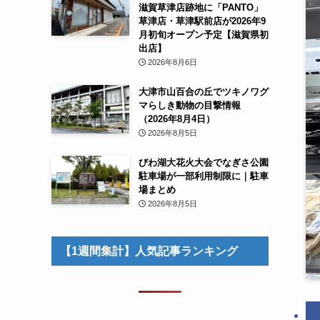
滋賀草津店跡地に「PANTO」
草津店・草津駅前店が2026年9
月初旬オープン予定【滋賀県初
出店】
2026年8月6日
大津市山百合の丘でツキノワグ
マらしき動物の目撃情報
（2026年8月4日）
2026年8月5日
びわ湖大花火大会でなぎさ公園
駐車場が一部利用制限に｜駐車
場まとめ
2026年8月5日
【1週間集計】人気記事ランキング