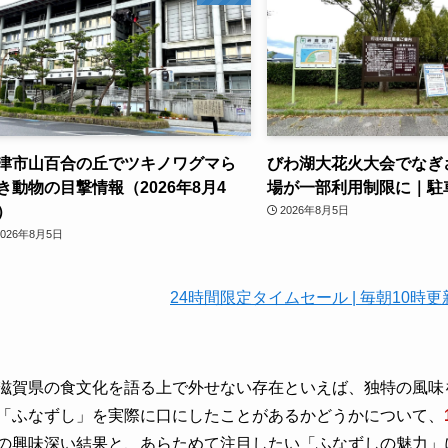
津市山百合の丘でツキノワグマら
びわ湖大花火大会でなぎ
き動物の目撃情報（2026年8月4
場が一部利用制限に｜駐
）
2026年8月5日
2026年8月5日
24時間限定タイムセール | 毎朝10
滋賀県の食文化を語る上で外せない存在といえば、独特の風味
「ふなずし」を実際に口にしたことがあるかどうかについて、
の興味深い結果と、あらためて注目したい「ふなずしの魅力」