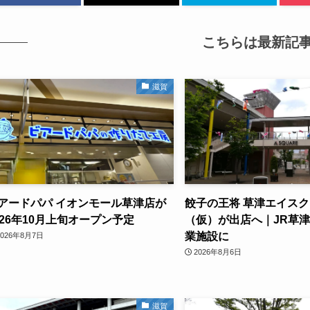
こちらは最新記
滋賀
アードパパ イオンモール草津店が
餃子の王将 草津エイス
026年10月上旬オープン予定
（仮）が出店へ｜JR草
業施設に
2026年8月7日
2026年8月6日
滋賀