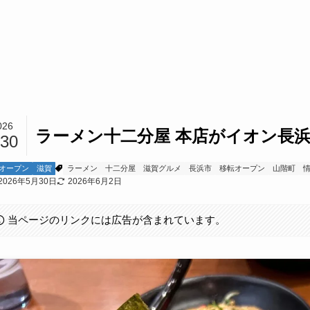
026
ラーメン十二分屋 本店がイオン長
/30
オープン
滋賀
ラーメン
十二分屋
滋賀グルメ
長浜市
移転オープン
山階町
2026年5月30日
2026年6月2日
当ページのリンクには広告が含まれています。