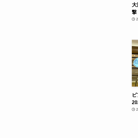
大
撃
ビ
2