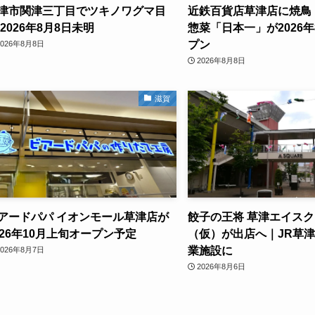
津市関津三丁目でツキノワグマ目
近鉄百貨店草津店に焼鳥
 2026年8月8日未明
惣菜「日本一」が2026年
プン
2026年8月8日
2026年8月8日
滋賀
アードパパ イオンモール草津店が
餃子の王将 草津エイス
026年10月上旬オープン予定
（仮）が出店へ｜JR草
業施設に
2026年8月7日
2026年8月6日