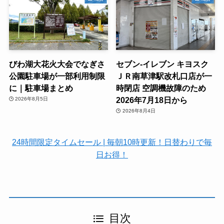
びわ湖大花火大会でなぎさ
セブン-イレブン キヨスク
公園駐車場が一部利用制限
ＪＲ南草津駅改札口店が一
に｜駐車場まとめ
時閉店 空調機故障のため
2026年7月18日から
2026年8月5日
2026年8月4日
24時間限定タイムセール | 毎朝10時更新！日替わりで毎
日お得！
目次