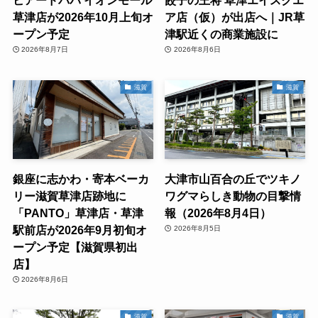
ビアードパパ イオンモール
餃子の王将 草津エイスクエ
草津店が2026年10月上旬オ
ア店（仮）が出店へ｜JR草
ープン予定
津駅近くの商業施設に
2026年8月7日
2026年8月6日
滋賀
滋賀
銀座に志かわ・寄本ベーカ
大津市山百合の丘でツキノ
リー滋賀草津店跡地に
ワグマらしき動物の目撃情
「PANTO」草津店・草津
報（2026年8月4日）
駅前店が2026年9月初旬オ
2026年8月5日
ープン予定【滋賀県初出
店】
2026年8月6日
滋賀
滋賀