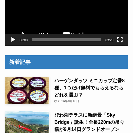
レ
ー
ヤ
ー
00:00
03:20
新着記事
ハーゲンダッツ ミニカップ定番8
種、1つだけ無料でもらえるなら
どれを選ぶ？
2026年8月10日
びわ湖テラスに新絶景「Sky
Bridge」誕生！全長220mの吊り
橋が9月14日グランドオープン