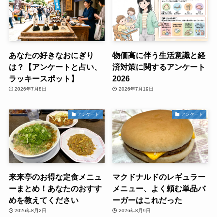
あなたの好きなおにぎり
物価高に伴う生活意識と経
は？【アンケートと占い、
済対策に関するアンケート
ラッキースポット】
2026
2026年7月8日
2026年7月19日
アンケート
アンケート
来来亭のお得な定食メニュ
マクドナルドのレギュラー
ーまとめ！あなたのおすす
メニュー、よく頼む単品バ
めを教えてください
ーガーはこれだった
2026年8月2日
2026年8月9日