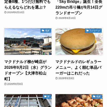
定番8種、1つだけ無料でも
「Sky Bridge」誕生！全長
らえるならどれを選ぶ？
220mの吊り橋が9月14日グ
ランドオープン
2026年8月10日
2026年8月10日
滋賀
アンケート
マクドナルド柳が崎店が
マクドナルドのレギュラー
2026年9月2日（水）グラン
メニュー、よく頼む単品バ
ドオープン【大津市松山
ーガーはこれだった
町】
2026年8月9日
2026年8月9日
熊
滋賀