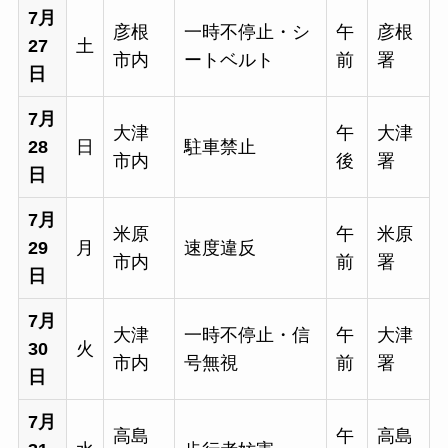
7月
彦根
一時不停止・シ
午
彦根
27
土
市内
ートベルト
前
署
日
7月
大津
午
大津
28
日
駐車禁止
市内
後
署
日
7月
米原
午
米原
29
月
速度違反
市内
前
署
日
7月
大津
一時不停止・信
午
大津
30
火
市内
号無視
前
署
日
7月
高島
午
高島