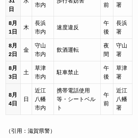
31
水
歩行者妨害
市内
前
署
日
8月
長浜
午
長浜
木
速度違反
1日
市内
後
署
8月
守山
夜
守山
金
飲酒運転
2日
市内
間
署
8月
草津
午
草津
土
駐車禁止
3日
市内
後
署
近江
携帯電話使用
近江
8月
午
日
八幡
等・シートベル
八幡
4日
前
市内
ト
署
（引用：滋賀県警）