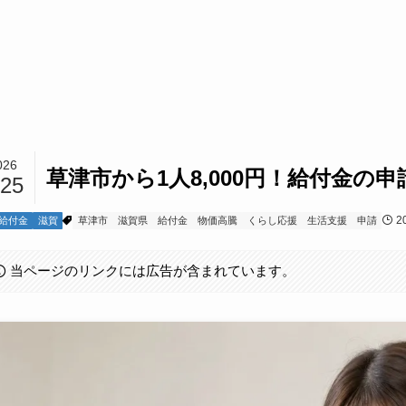
026
草津市から1人8,000円！給付金の申
/25
2
給付金
滋賀
草津市
滋賀県
給付金
物価高騰
くらし応援
生活支援
申請
当ページのリンクには広告が含まれています。