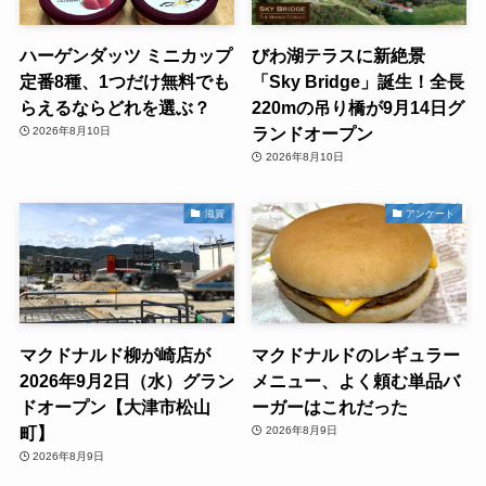
ハーゲンダッツ ミニカップ
びわ湖テラスに新絶景
定番8種、1つだけ無料でも
「Sky Bridge」誕生！全長
らえるならどれを選ぶ？
220mの吊り橋が9月14日グ
ランドオープン
2026年8月10日
2026年8月10日
滋賀
アンケート
マクドナルド柳が崎店が
マクドナルドのレギュラー
2026年9月2日（水）グラン
メニュー、よく頼む単品バ
ドオープン【大津市松山
ーガーはこれだった
町】
2026年8月9日
2026年8月9日