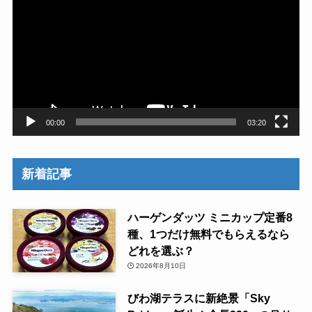
プ
レ
ー
ヤ
ー
00:00
03:20
新着記事
ハーゲンダッツ ミニカップ定番8
種、1つだけ無料でもらえるなら
どれを選ぶ？
2026年8月10日
びわ湖テラスに新絶景「Sky