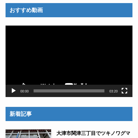
おすすめ動画
動
画
プ
レ
ー
ヤ
ー
00:00
03:20
新着記事
大津市関津三丁目でツキノワグマ