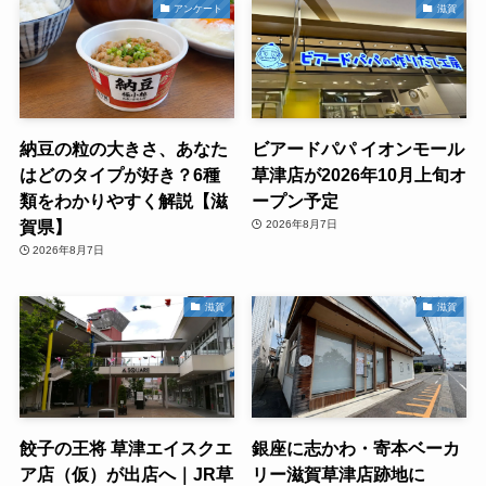
アンケート
滋賀
納豆の粒の大きさ、あなた
ビアードパパ イオンモール
はどのタイプが好き？6種
草津店が2026年10月上旬オ
類をわかりやすく解説【滋
ープン予定
賀県】
2026年8月7日
2026年8月7日
滋賀
滋賀
餃子の王将 草津エイスクエ
銀座に志かわ・寄本ベーカ
ア店（仮）が出店へ｜JR草
リー滋賀草津店跡地に