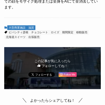
ての顔をモザイク処理または全身をAIにて全消去してい
ます。
大型商業施設
滋賀
ビバシティ彦根
チョコレート
ロイズ
期間限定
移動販売
北海道スイーツ
出張販売
この記事が気に入ったら
フォローしてね！
Follow Me
よかったらシェアしてね！