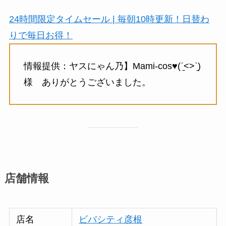
24時間限定タイムセール | 毎朝10時更新！日替わ
りで毎日お得！
情報提供：ヤスにゃん乃】Mami-cos♥︎(ˊ̱˂˃ˋ̱)
様 ありがとうございました。
店舗情報
店名
ビバシティ彦根