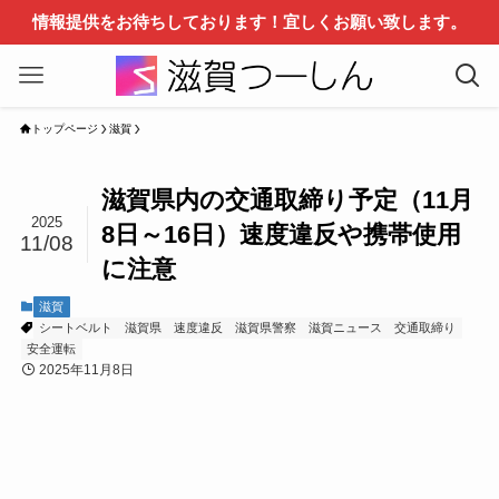
情報提供をお待ちしております！宜しくお願い致します。
トップページ
滋賀
滋賀県内の交通取締り予定（11月
2025
8日～16日）速度違反や携帯使用
11/08
に注意
滋賀
シートベルト
滋賀県
速度違反
滋賀県警察
滋賀ニュース
交通取締り
安全運転
2025年11月8日