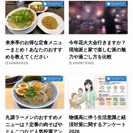
アンケート
アンケート
来来亭のお得な定食メニュ
今年花火大会行きますか？
ーまとめ！あなたのおすす
現地派と家で楽しむ派の魅
めを教えてください
力や過ごし方を比較
2026年8月2日
2026年7月28日
アンケート
アンケート
丸源ラーメンのおすすめメ
物価高に伴う生活意識と経
ニューは？定番の肉そばや
済対策に関するアンケート
とんこつなど人気投票アン
2026