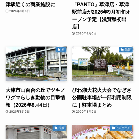
津駅近くの商業施設に
「PANTO」草津店・草津
駅前店が2026年9月初旬オ
2026年8月6日
ープン予定【滋賀県初出
店】
2026年8月6日
熊
滋賀
大津市山百合の丘でツキノ
びわ湖大花火大会でなぎさ
ワグマらしき動物の目撃情
公園駐車場が一部利用制限
報（2026年8月4日）
に｜駐車場まとめ
2026年8月5日
2026年8月5日
滋賀
アンケート