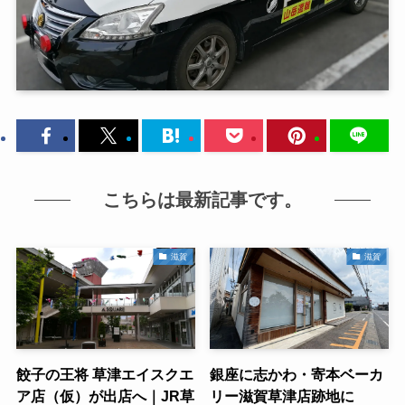
こちらは最新記事です。
滋賀
滋賀
餃子の王将 草津エイスクエ
銀座に志かわ・寄本ベーカ
ア店（仮）が出店へ｜JR草
リー滋賀草津店跡地に