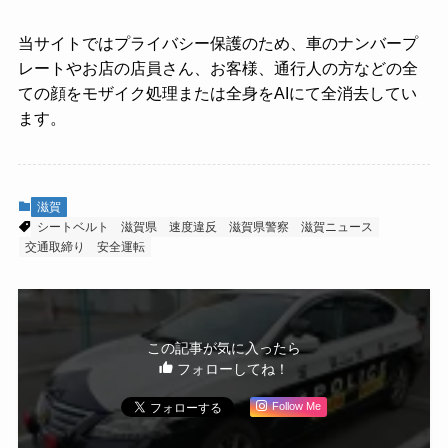
当サイトではプライバシー保護のため、車のナンバープ
レートやお店の店員さん、お客様、通行人の方などの全
ての顔をモザイク処理または全身をAIにて全消去してい
ます。
滋賀
シートベルト
滋賀県
速度違反
滋賀県警察
滋賀ニュース
交通取締り
安全運転
この記事が気に入ったら
フォローしてね！
Follow Me