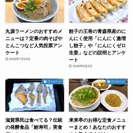
丸源ラーメンのおすすめメ
餃子の王将の青森県産のに
ニューは？定番の肉そばや
んにく使用「にんにく激増
とんこつなど人気投票アン
し餃子」や「にんにくゼロ
ケート
生姜」などの説明とアンケ
ート
2026年7月14日
2026年8月4日
アンケート
アンケート
滋賀県民は食べてる？伝統
来来亭のお得な定食メニュ
の発酵食品「鮒寿司」実食
ーまとめ！あなたのおすす