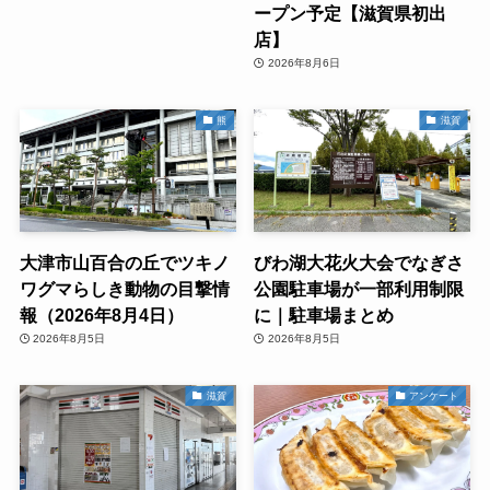
ープン予定【滋賀県初出
店】
2026年8月6日
熊
滋賀
大津市山百合の丘でツキノ
びわ湖大花火大会でなぎさ
ワグマらしき動物の目撃情
公園駐車場が一部利用制限
報（2026年8月4日）
に｜駐車場まとめ
2026年8月5日
2026年8月5日
滋賀
アンケート