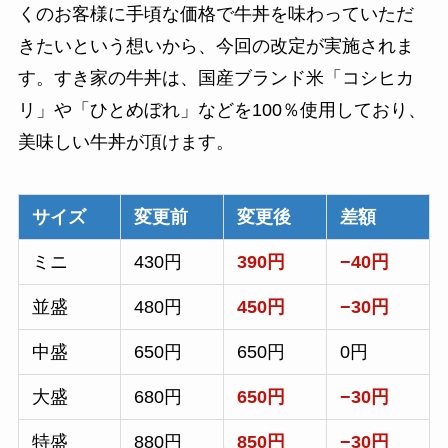
くのお客様に手頃な価格で牛丼を味わっていただ
きたいという想いから、今回の改定が実施されま
す。すき家の牛丼は、国産ブランド米「コシヒカ
リ」や「ひとめぼれ」などを100％使用しており、
美味しい牛丼が頂けます。
サイズ
変更前
変更後
差額
ミニ
430円
390円
−40円
並盛
480円
450円
−30円
中盛
650円
650円
0円
大盛
680円
650円
−30円
特盛
880円
850円
−30円