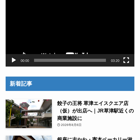
画
プ
レ
ー
ヤ
ー
00:00
03:20
新着記事
餃子の王将 草津エイスクエア店
（仮）が出店へ｜JR草津駅近くの
商業施設に
2026年8月6日
銀座に志かわ・寄本ベーカリー滋