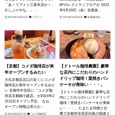
「あ～リプトン三条本店か～。
8Fのレストランフロアが 2023
久しぶりやな。」...
年9月29日（金）全面改...
2023年10月31日
リプトン
2023年10月23日
丸福珈琲店
【京都】コメダ珈琲店が来
【ドトール珈琲農園】豪華
年オープンするみたい
な店内にこだわりのハンド
ドリップ珈琲！窯焼きパン
大丸京都店北口の近くにコメダ
ケーキが美味い・・・。
珈琲店が来年オープンするみた
い 京都市中京区に「コメダ珈
【ドトール珈琲農園】豪華な店
琲店京都錦小路店」が2024年2
内にこだわりのハンドドリップ
月15日オープン予定。 なお、
珈琲！窯焼きパンケーキが美味
オープン情報は求人か...
い・・・。 たまたま同僚と仕
事で京都市伏見区向島の国道２
2023年9月17日
コメダ珈琲店