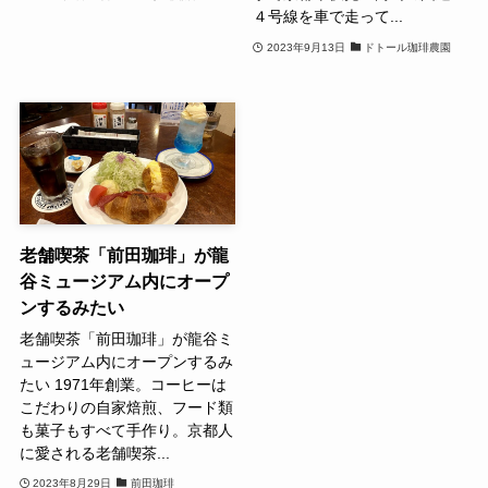
４号線を車で走って...
2023年9月13日
ドトール珈琲農園
老舗喫茶「前田珈琲」が龍
谷ミュージアム内にオープ
ンするみたい
老舗喫茶「前田珈琲」が龍谷ミ
ュージアム内にオープンするみ
たい 1971年創業。コーヒーは
こだわりの自家焙煎、フード類
も菓子もすべて手作り。京都人
に愛される老舗喫茶...
2023年8月29日
前田珈琲